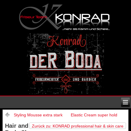
Styling Mousse extra stark
Elastic Cream super hold
Hair and
Zurück zu: KONRAD professional hair & skin care